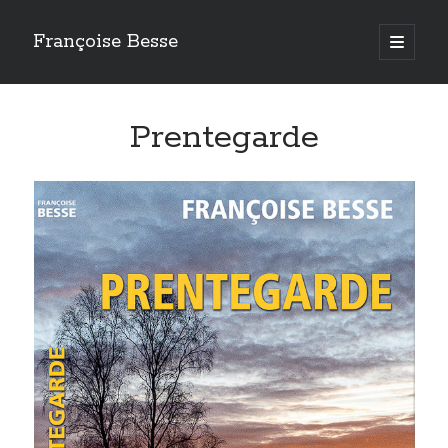
Françoise Besse
open
primary
Sidebar
menu
Mes romans
Prentegarde
Requiem à Laroquebrou
Coup de Grisou
Le silence des cascades
Saint Bourrou et le trésor d’Hélyon
Coup de Lune dans les Palanges
La Fiancée du barrage
Les Loups de Saint-Chély
La cousinade à Tournemire
Les Sirènes du lac
Prentegarde
Nouveau
: La Faute de Lucien Feugerolles