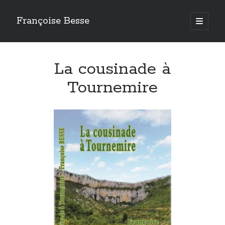
Françoise Besse
open
primary
Sidebar
menu
Mes romans
La cousinade à
Requiem à Laroquebrou
Coup de Grisou
Tournemire
Le silence des cascades
Saint Bourrou et le trésor d’Hélyon
Coup de Lune dans les Palanges
La Fiancée du barrage
Les Loups de Saint-Chély
La cousinade à Tournemire
Les Sirènes du lac
Prentegarde
Nouveau
: La Faute de Lucien Feugerolles