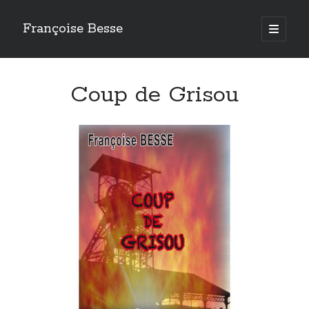
Françoise Besse
open
primary
Sidebar
menu
Mes romans
Coup de Grisou
Requiem à Laroquebrou
Coup de Grisou
Le silence des cascades
Saint Bourrou et le trésor d’Hélyon
Coup de Lune dans les Palanges
La Fiancée du barrage
Les Loups de Saint-Chély
La cousinade à Tournemire
Les Sirènes du lac
Prentegarde
Nouveau
: La Faute de Lucien Feugerolles